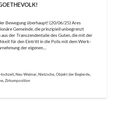
 GOETHEVOLK!
e der Bewegung überhaupt! (20/06/25) Ares
tionäre Gemeinde, die prinzipiell unbegrenzt
n aus der Transzendentalie des Guten, die mit der
chkeit für den Eintritt in die Polis mit dem Werk-
ahrnehmung der eigenen…
,
,
,
,
 Hochzeit
Neu-Weimar
Nietzsche
Objekt der Begierde
,
he
Zirkumposition