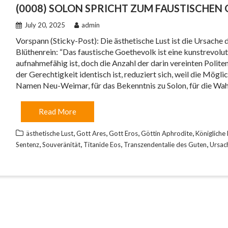
(0008) SOLON SPRICHT ZUM FAUSTISCHEN
July 20, 2025
admin
Vorspann (Sticky-Post): Die ästhetische Lust ist die Ursach
Blüthenrein: “Das faustische Goethevolk ist eine kunstrevolu
aufnahmefähig ist, doch die Anzahl der darin vereinten Polite
der Gerechtigkeit identisch ist, reduziert sich, weil die Mögli
Namen Neu-Weimar, für das Bekenntnis zu Solon, für die W
Read More
,
,
,
,
ästhetische Lust
Gott Ares
Gott Eros
Göttin Aphrodite
Königliche
,
,
,
,
Sentenz
Souveränität
Titanide Eos
Transzendentalie des Guten
Ursac