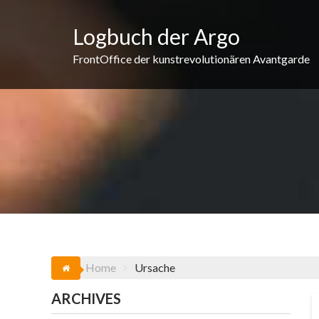
Skip
to
Logbuch der Argo
content
FrontOffice der kunstrevolutionären Avantgarde
Home
Ursache
ARCHIVES