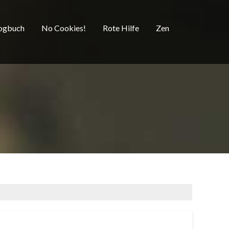
ogbuch
No Cookies!
Rote Hilfe
Zen