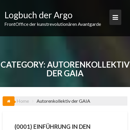
Skip
to
Logbuch der Argo
content
FrontOffice der kunstrevolutionären Avantgarde
CATEGORY:
AUTORENKOLLEKTIV
DER GAIA
Home
Autorenkollektiv der GAIA
(0001) EINFÜHRUNG IN DEN