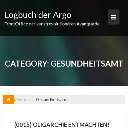
Skip
to
Logbuch der Argo
content
FrontOffice der kunstrevolutionären Avantgarde
CATEGORY:
GESUNDHEITSAMT
Home
Gesundheitsamt
(0015) OLIGARCHIE ENTMACHTEN!