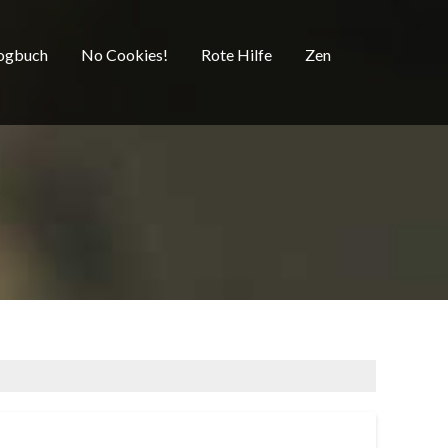
ogbuch
No Cookies!
Rote Hilfe
Zen