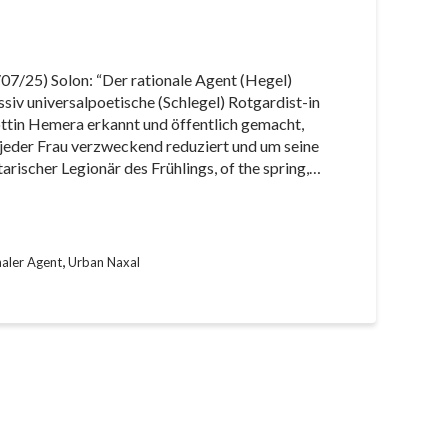
07/25) Solon: “Der rationale Agent (Hegel)
ssiv universalpoetische (Schlegel) Rotgardist-in
öttin Hemera erkannt und öffentlich gemacht,
 jeder Frau verzweckend reduziert und um seine
ischer Legionär des Frühlings, of the spring,…
,
naler Agent
Urban Naxal