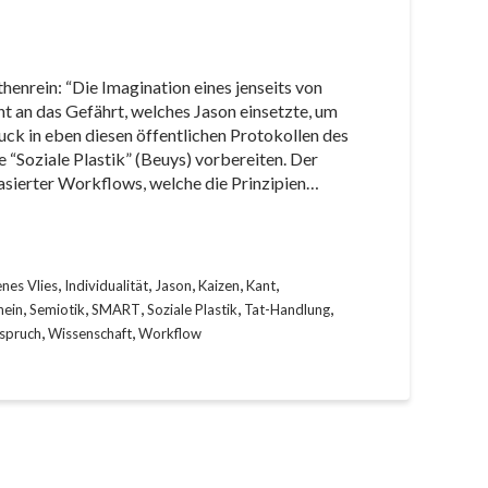
henrein: “Die Imagination eines jenseits von
 an das Gefährt, welches Jason einsetzte, um
uck in eben diesen öffentlichen Protokollen des
ie “Soziale Plastik” (Beuys) vorbereiten. Der
asierter Workflows, welche die Prinzipien…
,
,
,
,
,
nes Vlies
Individualität
Jason
Kaizen
Kant
,
,
,
,
,
hein
Semiotik
SMART
Soziale Plastik
Tat-Handlung
,
,
spruch
Wissenschaft
Workflow