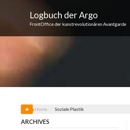
Skip
to
Logbuch der Argo
content
FrontOffice der kunstrevolutionären Avantgarde
Home
Soziale Plastik
ARCHIVES