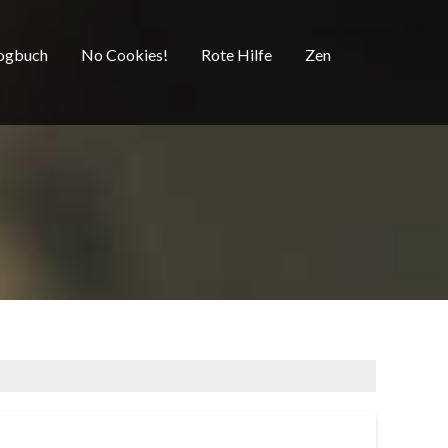
ogbuch
No Cookies!
Rote Hilfe
Zen