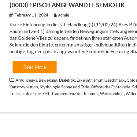
(0003) EPISCH ANGEWANDTE SEMIOTIK
February 11, 2024
admin
Kurze Einführung in die Tat-Handlung (I) (11/02/24) Ares Blüt
Raum und Zeit 1) dahingleitenden Bewegungsmittels angelehnt
das Goldene Vlies zu kapern, findet nun ihren stärksten Ausdr
Solon, die den Eintritt erkenntnismutiger Individualitäten in d
heutige Tag der episch angewandten Semiotik in Form regelb
Read More
,
,
,
,
,
,
Argo
Beuys
Bewegung
Dialektik
Erkenntnismut
Geschmack
Golde
,
,
,
Kunstrevolution
Mythologie Sonne und Erde
Öffentliche Protokolle
Sc
,
,
,
Transzendenz der Zeit
Transzendenz des Raumes
Wachsamkeit
Wider