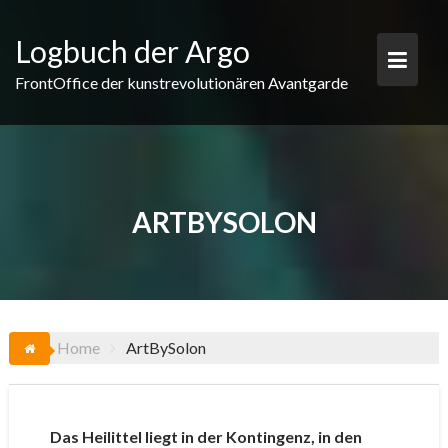
Skip
to
Logbuch der Argo
content
FrontOffice der kunstrevolutionären Avantgarde
ARTBYSOLON
Home
ArtBySolon
Das Heilittel liegt in der Kontingenz, in den