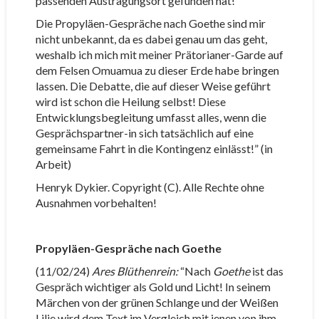
passenden Austragungsort gefunden hat!
Die Propyläen-Gespräche nach Goethe sind mir
nicht unbekannt, da es dabei genau um das geht,
weshalb ich mich mit meiner Prätorianer-Garde auf
dem Felsen Omuamua zu dieser Erde habe bringen
lassen. Die Debatte, die auf dieser Weise geführt
wird ist schon die Heilung selbst! Diese
Entwicklungsbegleitung umfasst alles, wenn die
Gesprächspartner-in sich tatsächlich auf eine
gemeinsame Fahrt in die Kontingenz einlässt!” (in
Arbeit)
Henryk Dykier. Copyright (C). Alle Rechte ohne
Ausnahmen vorbehalten!
Propyläen-Gespräche nach Goethe
(11/02/24)
Ares Blüthenrein:
“Nach
Goethe
ist das
Gespräch wichtiger als Gold und Licht! In seinem
Märchen von der grünen Schlange und der Weißen
Lilie wird dem Text im Vergleich mit jenen von ihm