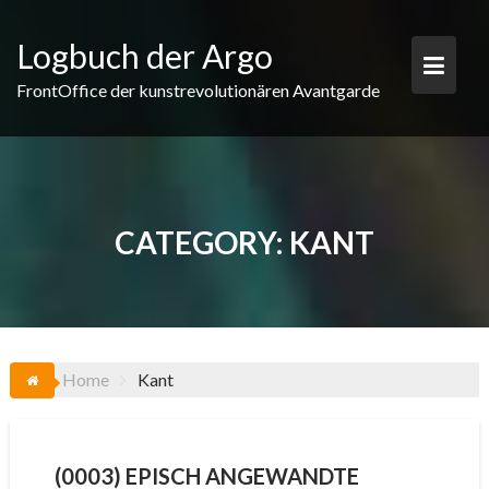
Skip
to
Logbuch der Argo
content
FrontOffice der kunstrevolutionären Avantgarde
CATEGORY:
KANT
Home
Kant
(0003) EPISCH ANGEWANDTE