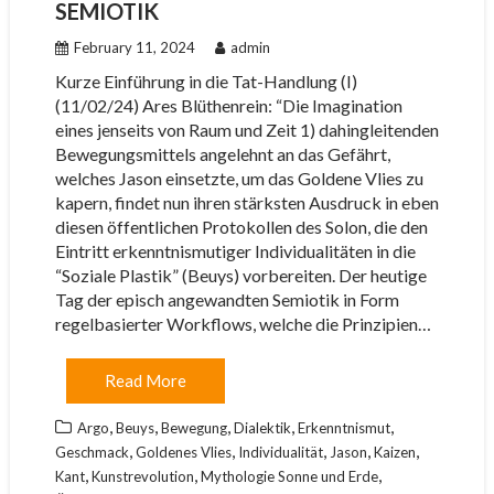
SEMIOTIK
February 11, 2024
admin
Kurze Einführung in die Tat-Handlung (I)
(11/02/24) Ares Blüthenrein: “Die Imagination
eines jenseits von Raum und Zeit 1) dahingleitenden
Bewegungsmittels angelehnt an das Gefährt,
welches Jason einsetzte, um das Goldene Vlies zu
kapern, findet nun ihren stärksten Ausdruck in eben
diesen öffentlichen Protokollen des Solon, die den
Eintritt erkenntnismutiger Individualitäten in die
“Soziale Plastik” (Beuys) vorbereiten. Der heutige
Tag der episch angewandten Semiotik in Form
regelbasierter Workflows, welche die Prinzipien…
Read More
,
,
,
,
,
Argo
Beuys
Bewegung
Dialektik
Erkenntnismut
,
,
,
,
,
Geschmack
Goldenes Vlies
Individualität
Jason
Kaizen
,
,
,
Kant
Kunstrevolution
Mythologie Sonne und Erde