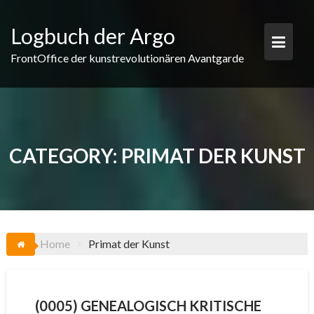
Skip
to
Logbuch der Argo
content
FrontOffice der kunstrevolutionären Avantgarde
CATEGORY:
PRIMAT DER KUNST
Home
Primat der Kunst
(0005) GENEALOGISCH KRITISCHE