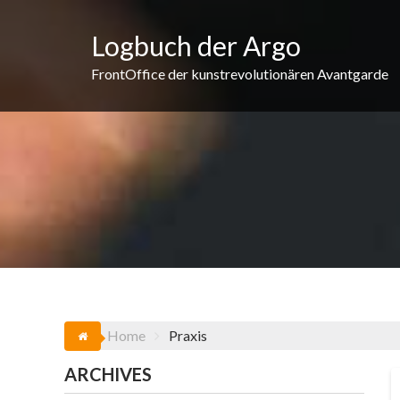
Skip
to
Logbuch der Argo
content
FrontOffice der kunstrevolutionären Avantgarde
Home
Praxis
ARCHIVES