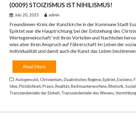
(0009) STOIZISMUS IST NIHILISMUS!
July 20, 2025
admin
Freundinnen-Kreis der Kunstkirche in der Kommune Stadt Ess
Epiktet war die Hauptrichtung bei der Entstehung des Christ
Wertegemeinschaft’ mit ihren Vorteilen und Nachteilen herv
wies aber ihren Anspruch auf Führerschaft im Leben der sozia
Individualität und damit auch die Kunst das Leben bestimmen 
Read More
,
,
,
,
,
Autogenozid
Christentum
Dualistisches Regime
Epiktet
Existenz
F
,
,
,
,
,
,
Idee
Plötzlichkeit
Praxis
Realität
Rechtsunterworfene
Rhetorik
Sozia
,
,
Transzendentalie der Einheit
Transzendentalie des Wesens
Vermittlun