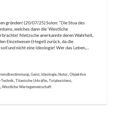
en gründen! (20/07/25) Solon: “Die Stoa des
entums, welches dann die ‘Westliche
orbrachte! Nietzsche anerkannte deren Wahrheit,
len Einzelwesen (Hegel) zurück, da die
soll und nicht eine Ideologie! Wer das Leben,…
,
,
,
,
remdbestimmung
Geist
Ideologie
Natur
Objektive
,
,
,
l-Technik
Titanische Urkräfte
Totalexistenz
,
g
Westliche Wertegemeinschaft