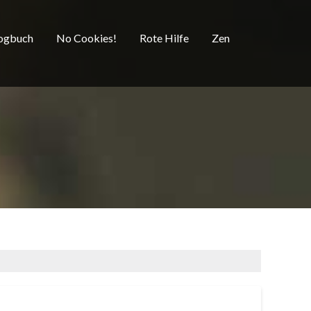
ogbuch
No Cookies!
Rote Hilfe
Zen